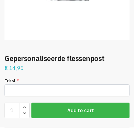
Gepersonaliseerde flessenpost
€
14,95
*
Tekst
Gepersonaliseerde
Add to cart
flessenpost
quantity