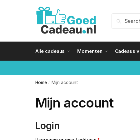
Skip
Skip
to
to
Search
Search
navigation
content
for:
Alle cadeaus
Momenten
Cadeaus 
Home
Mijn account
/
Mijn account
Login
Username or email address
*