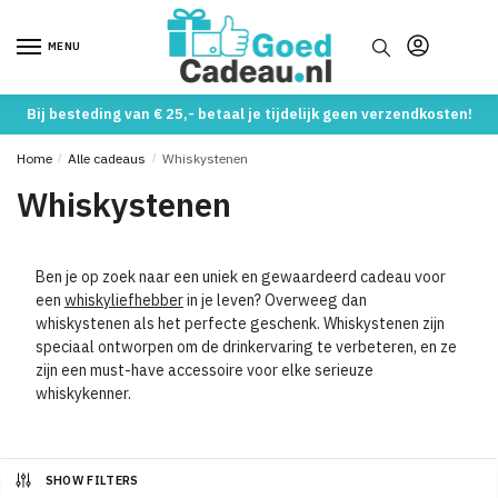
Skip
Skip
to
to
MENU
navigation
content
Bij besteding van € 25,- betaal je tijdelijk geen verzendkosten!
Home
/
Alle cadeaus
/
Whiskystenen
Whiskystenen
Ben je op zoek naar een uniek en gewaardeerd cadeau voor
een
whiskyliefhebber
in je leven? Overweeg dan
whiskystenen als het perfecte geschenk. Whiskystenen zijn
speciaal ontworpen om de drinkervaring te verbeteren, en ze
zijn een must-have accessoire voor elke serieuze
whiskykenner.
SHOW FILTERS