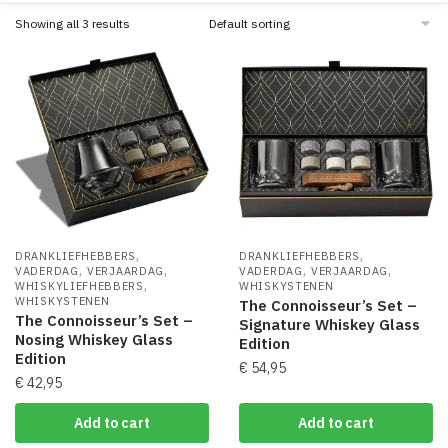
Showing all 3 results
,
,
DRANKLIEFHEBBERS
DRANKLIEFHEBBERS
,
,
,
,
VADERDAG
VERJAARDAG
VADERDAG
VERJAARDAG
,
WHISKYLIEFHEBBERS
WHISKYSTENEN
WHISKYSTENEN
The Connoisseur’s Set –
The Connoisseur’s Set –
Signature Whiskey Glass
Nosing Whiskey Glass
Edition
Edition
€
54,95
€
42,95
Add to cart
Add to cart